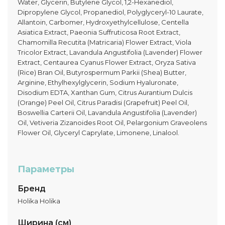
Water, Glycerin, Butylene Glycol, 1,2-Hexanediol,
Dipropylene Glycol, Propanediol, Polyglyceryl-10 Laurate,
Allantoin, Carbomer, Hydroxyethylcellulose, Centella
Asiatica Extract, Paeonia Suffruticosa Root Extract,
Chamomilla Recutita (Matricaria) Flower Extract, Viola
Tricolor Extract, Lavandula Angustifolia (Lavender) Flower
Extract, Centaurea Cyanus Flower Extract, Oryza Sativa
(Rice) Bran Oil, Butyrospermum Parkii (Shea) Butter,
Arginine, Ethylhexylglycerin, Sodium Hyaluronate,
Disodium EDTA, Xanthan Gum, Citrus Aurantium Dulcis
(Orange) Peel Oil, Citrus Paradisi (Grapefruit) Peel Oil,
Boswellia Carterii Oil, Lavandula Angustifolia (Lavender)
Oil, Vetiveria Zizanoides Root Oil, Pelargonium Graveolens
Flower Oil, Glyceryl Caprylate, Limonene, Linalool.
Параметры
Бренд
Holika Holika
Ширина (см)