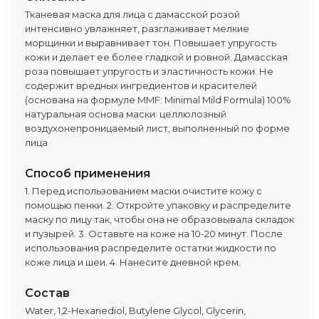
Тканевая маска для лица с дамасской розой
интенсивно увлажняет, разглаживает мелкие
морщинки и выравнивает тон. Повышает упругость
кожи и делает ее более гладкой и ровной. Дамасская
роза повышает упругость и эластичность кожи. Не
содержит вредных ингредиентов и красителей
(основана на формуле MMF: Minimal Mild Formula) 100%
натуральная основа маски: целлюлозный
воздухонепроницаемый лист, выполненный по форме
лица
Способ применения
1. Перед использованием маски очистите кожу с
помощью пенки. 2. Откройте упаковку и распределите
маску по лицу так, чтобы она не образовывала складок
и пузырей. 3. Оставьте на коже на 10-20 минут. После
использования распределите остатки жидкости по
коже лица и шеи. 4. Нанесите дневной крем.
Состав
Water, 1,2-Hexanediol, Butylene Glycol, Glycerin,