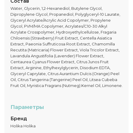
Состав
Water, Glycerin, 1,2-Hexanediol, Butylene Glycol,
Dipropylene Glycol, Propanediol, Polyglyceryl-10 Laurate,
Glyceryl Acrylate/Acrylic Acid Copolymer, Propylene
Glycol, PVM/MA Copolymer, Acrylates/C10-30 Alkyl
Acrylate Crosspolymer, Hydroxyethylcellulose, Fragaria
Chiloensis (Strawberry) Fruit Extract, Centella Asiatica
Extract, Paeonia Suffruticosa Root Extract, Chamomilla
Recutita (Matricaria) Flower Extract, Viola Tricolor Extract,
Lavandula Angustifolia (Lavender) Flower Extract,
Centaurea Cyanus Flower Extract, Citrus Junos Fruit
Extract, Arginine, Ethylhexylglycerin, Disodium EDTA,
Glyceryl Caprylate, Citrus Aurantium Dulcis (Orange) Peel
Oil, Citrus Tangerina (Tangerine) Peel Oil, Litsea Cubeba
Fruit Oil, Myristica Fragrans (Nutmeg) Kernel Oil, Limonene.
Параметры
Бренд
Holika Holika